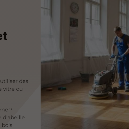
à
et
tiliser des
 vitre ou
rne ?
 d’abeille
e bois