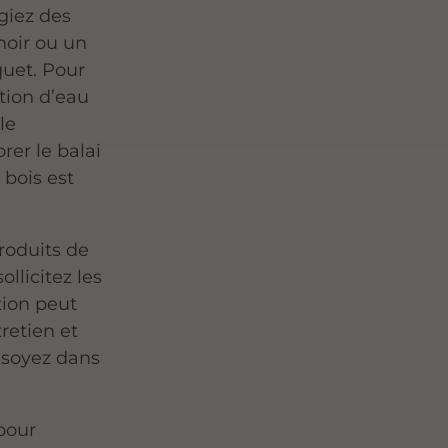
égiez des
oir ou un
quet. Pour
tion d’eau
le
rer le balai
 bois est
produits de
llicitez les
tion peut
retien et
 soyez dans
pour