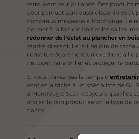
retrouvent leur brillance. Des produits r
pour parquet sont aussi disponibles au
nombreux magasins à Montrouge. Le ra
permet à la fois d’éliminer les salissures
redonner de l’éclat au plancher en boi
rendre glissant. Le lait de cire de carna
constitue également un excellent allié 
nettoyer, faire briller et protéger le parq
Si vous n’avez pas le temps d’
entretenir
confiez la tâche à un spécialiste de GL
à Montrouge. Ses nettoyeurs qualifiés s
choisir le bon produit selon le type de 
traiter.