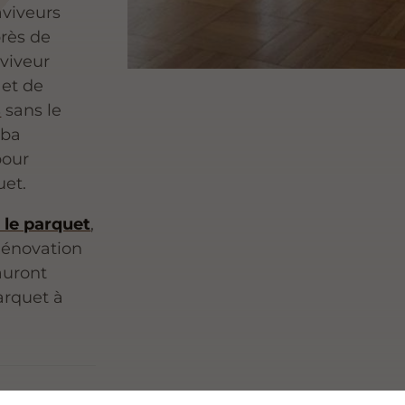
aviveurs
près de
viveur
 et de
s
sans le
uba
pour
uet.
 le parquet
,
 Rénovation
auront
parquet à