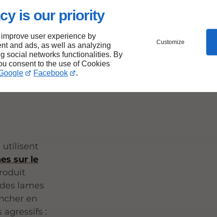
à
cy is our priority
 improve user experience by
es
Customize
nt and ads, as well as analyzing
ng social networks functionalities. By
re
you consent to the use of Cookies
Google
Facebook
.
utilisent
es sur le
produit
e des lames
ancher en
 agressifs :