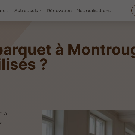
bre
Autres sols
Rénovation
Nos réalisations
arquet à Montroug
ilisés ?
n à
s