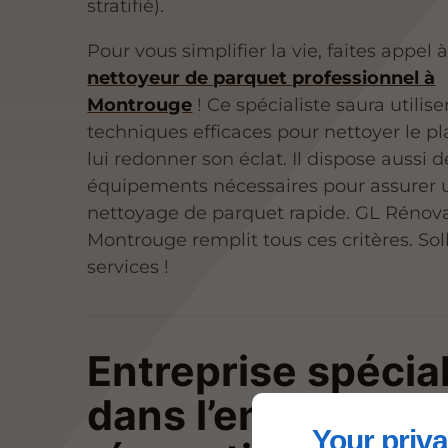
stratifié).
Pour vous simplifier la vie, faites appel 
nettoyeur de parquet professionnel à
Montrouge
! Ce spécialiste saura utilise
techniques efficaces pour nettoyer le p
lui redonner son éclat. Il dispose aussi d
équipements nécessaires pour assurer 
nettoyage de parquet rapide. GL Rénova
Montrouge remplit tous ces critères. Soll
services !
Entreprise spécia
dans l’entretien et
Your priva