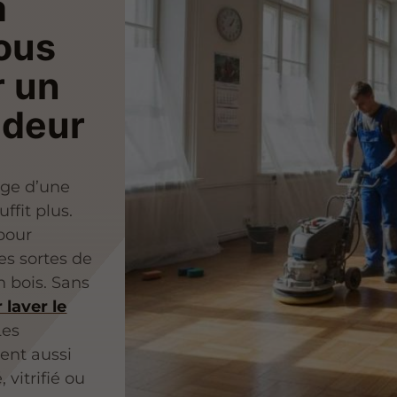
à
ous
r un
ndeur
age d’une
ffit plus.
pour
tes sortes de
n bois. Sans
 laver le
Les
ent aussi
 vitrifié ou