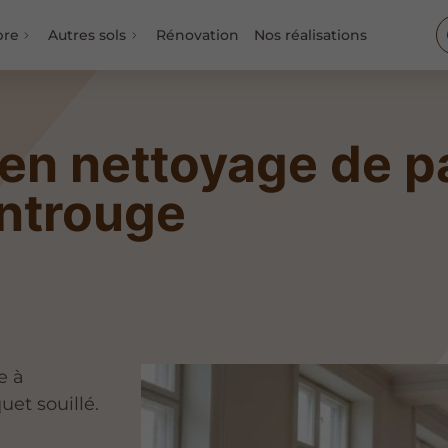
bre
Autres sols
Rénovation
Nos réalisations
 en nettoyage de p
ntrouge
e à
uet souillé.