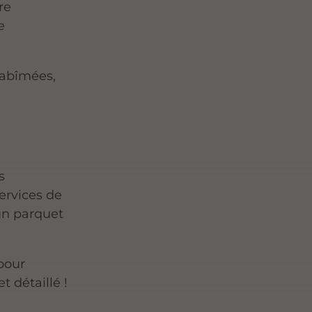
re
e
 abîmées,
s
ervices de
un parquet
pour
 détaillé !