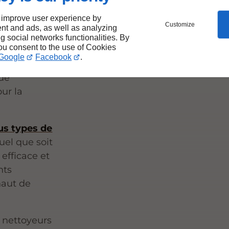
rquet
 improve user experience by
Customize
nt and ads, as well as analyzing
ng social networks functionalities. By
you consent to the use of Cookies
Google
Facebook
.
nettoyage
 de
ur la
us types de
Quel que soit
 efficace et
nts
haut de
s nettoyeurs