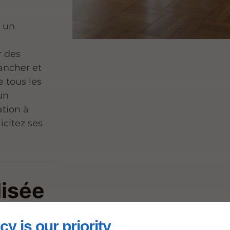
à un
r des
lancher et
e tous les
un
tion à
icitez ses
lisée
 la
cy is our priority