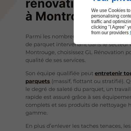
rénovation de pa
We use Cookies to
à Montrouge
personalising conte
traffic and optimizi
clicking "I Agree" 
from our providers
Parmi les nombreux professionnels du 
de parquet intervenant dans le secteur
Montrouge, choisissez GL Rénovation po
qualité de ses services.
Son équipe qualifiée peut
entretenir to
parquets
(massif, flottant ou stratifié). 
le degré de saleté du parquet, un travail
rapide est assuré grâce à ses équipeme
complets et ses produits de nettoyage 
gamme.
En plus d’enlever les taches tenaces, le