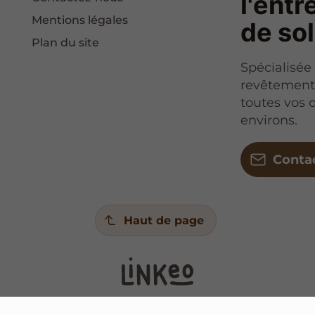
l'entr
Mentions légales
de so
Plan du site
Spécialisée 
revêtements
toutes vos
environs.
Conta
Haut de page