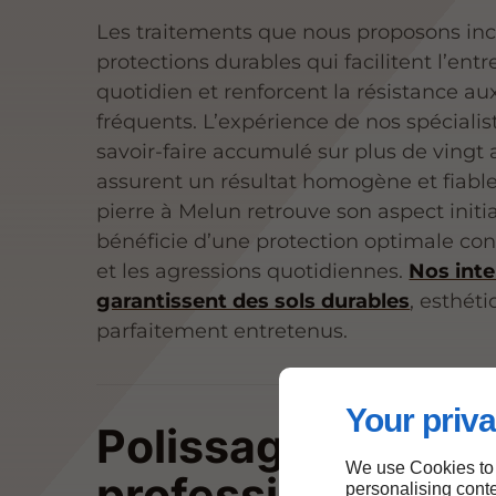
Les traitements que nous proposons inc
protections durables qui facilitent l’entr
quotidien et renforcent la résistance a
fréquents. L’expérience de nos spécialist
savoir-faire accumulé sur plus de vingt 
assurent un résultat homogène et fiabl
pierre à Melun retrouve son aspect initia
bénéficie d’une protection optimale con
et les agressions quotidiennes.
Nos int
garantissent des sols durables
, esthét
parfaitement entretenus.
Your priva
Polissage
We use Cookies to
professionnel de
personalising conte