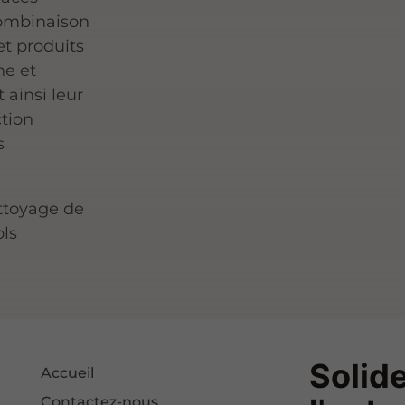
combinaison
et produits
ne et
 ainsi leur
ction
s
ttoyage de
ols
Solide
Accueil
Contactez-nous