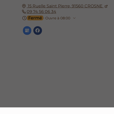
15 Ruelle Saint Pierre,
91560
CROSNE
09 74 56 06 34
Fermé
⋅ Ouvre à 08:00