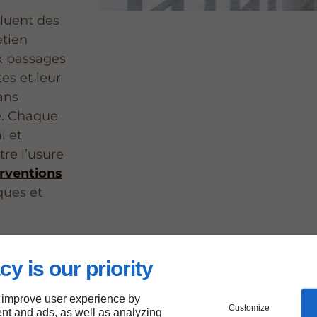
luent des
etien
ux passages
es et leur
ans
e. Chaque
l et
tre l’usure
erventions
iques et
cy is our priority
 improve user experience by
Customize
nt and ads, as well as analyzing