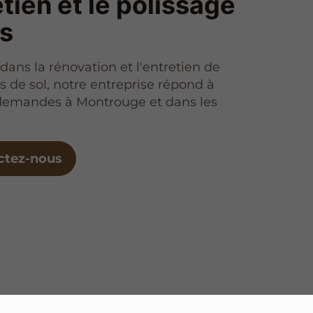
etien et le polissage
ls
dans la rénovation et l'entretien de
 de sol, notre entreprise répond à
 demandes à Montrouge et dans les
ctez-nous