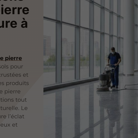
ierre
ure à
e pierre
sols pour
crustées et
es produits
e pierre
tions tout
turelle. Le
re l’éclat
ieux et