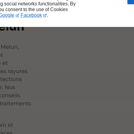
ng social networks functionalities. By
t
you consent to the use of Cookies
Google
Facebook
.
Melun
 Melun,
et
é et
les rayures
tections
er. Nos
conseils
 traitements
in et
faces