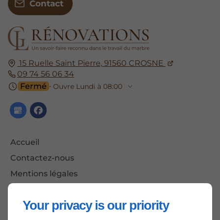
Contact
15 Ruelle Saint Pierre,
91560
CROSNE
09 74 56 06 34
Fermé
⋅ Ouvre Lundi à 08:00
Accueil
Contactez-nous
Mentions légales
Plan du site
Your privacy is our priority