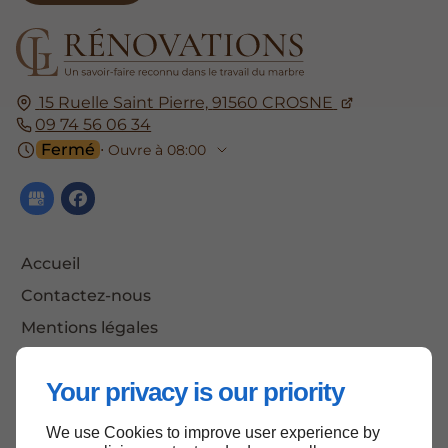
15 Ruelle Saint Pierre,
91560
CROSNE
09 74 56 06 34
Fermé
⋅ Ouvre à 08:00
Accueil
Contactez-nous
Mentions légales
Plan du site
Your privacy is our priority
We use Cookies to improve user experience by
Haut de page