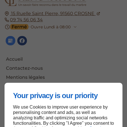
15 Ruelle Saint Pierre,
91560
CROSNE
09 74 56 06 34
Fermé
⋅ Ouvre Lundi à 08:00
Accueil
Contactez-nous
Mentions légales
Plan du site
Your privacy is our priority
We use Cookies to improve user experience by
Haut de page
personalising content and ads, as well as
analyzing traffic and optimizing social networks
functionalities. By clicking "I Agree" you consent to