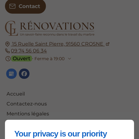
Contact
15 Ruelle Saint Pierre,
91560
CROSNE
09 74 56 06 34
Ouvert
⋅ Ferme à 19:00
Accueil
Contactez-nous
Mentions légales
Plan du site
Your privacy is our priority