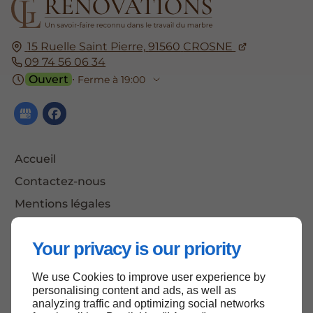
15 Ruelle Saint Pierre,
91560
CROSNE
09 74 56 06 34
Ouvert
⋅ Ferme à 19:00
Accueil
Contactez-nous
Mentions légales
Plan du site
Your privacy is our priority
We use Cookies to improve user experience by
Haut de page
personalising content and ads, as well as
analyzing traffic and optimizing social networks