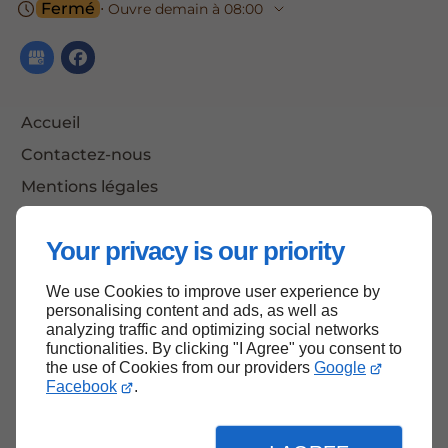
Fermé
⋅ Ouvre demain à 08:00
Accueil
Contactez-nous
Mentions légales
Plan du site
Your privacy is our priority
We use Cookies to improve user experience by
Haut de page
personalising content and ads, as well as
analyzing traffic and optimizing social networks
functionalities. By clicking "I Agree" you consent to
the use of Cookies from our providers
Google
Facebook
.