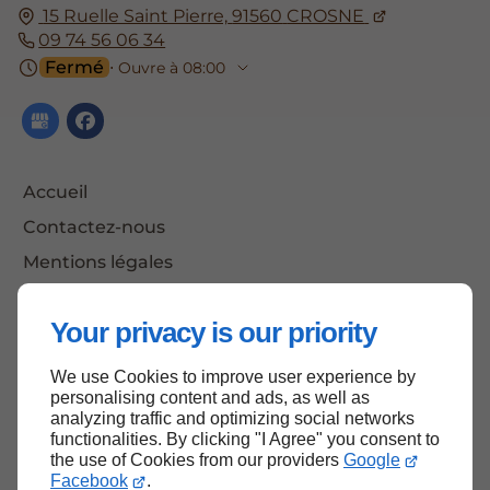
15 Ruelle Saint Pierre,
91560
CROSNE
09 74 56 06 34
Fermé
⋅ Ouvre à 08:00
Accueil
Contactez-nous
Mentions légales
Plan du site
Your privacy is our priority
We use Cookies to improve user experience by
Haut de page
personalising content and ads, as well as
analyzing traffic and optimizing social networks
functionalities. By clicking "I Agree" you consent to
the use of Cookies from our providers
Google
Facebook
.