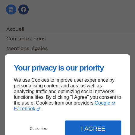
Accueil
Contactez-nous
Mentions légales
Plan du site
Your privacy is our priority
We use Cookies to improve user experience by
Haut de page
personalising content and ads, as well as
analyzing traffic and optimizing social networks
functionalities. By clicking "I Agree" you consent to
the use of Cookies from our providers
Google
Facebook
.
I AGREE
Customize