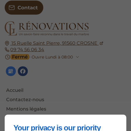
Contact
15 Ruelle Saint Pierre,
91560
CROSNE
09 74 56 06 34
Fermé
⋅ Ouvre Lundi à 08:00
Accueil
Contactez-nous
Mentions légales
Plan du site
Your privacy is our priority