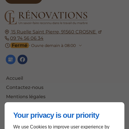
15 Ruelle Saint Pierre,
91560
CROSNE
09 74 56 06 34
Fermé
⋅ Ouvre demain à 08:00
Accueil
Contactez-nous
Mentions légales
Plan du site
Your privacy is our priority
We use Cookies to improve user experience by