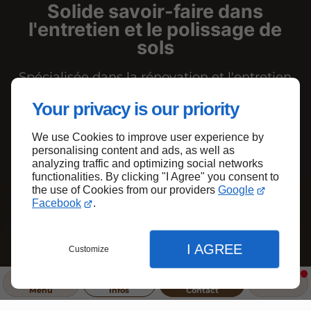
Solide savoir-faire dans
l'entretien et le polissage de
sols
Spécialisée dans la rénovation et l'entretien
de revêtements de sol, notre entreprise
répond à toutes vos demandes à Montrouge
Your privacy is our priority
et dans les environs.
We use Cookies to improve user experience by
personalising content and ads, as well as
Contact
Appel
analyzing traffic and optimizing social networks
functionalities. By clicking "I Agree" you consent to
the use of Cookies from our providers
Google
Facebook
.
I AGREE
Customize
Menu
Infos
Contact